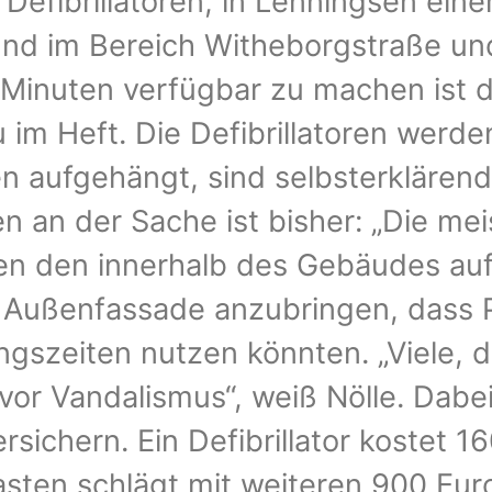
 Defibrillatoren, in Lenningsen ein
d im Bereich Witheborgstraße und
ei Minuten verfügbar zu machen ist 
u im Heft. Die Defibrillatoren werd
en aufgehängt, sind selbsterkläre
 an der Sache ist bisher: „Die mei
gen den innerhalb des Gebäudes auf“,
er Außenfassade anzubringen, dass
gszeiten nutzen könnten. „Viele, di
or Vandalismus“, weiß Nölle. Dabei
sichern. Ein Defibrillator kostet 16
sten schlägt mit weiteren 900 Eu