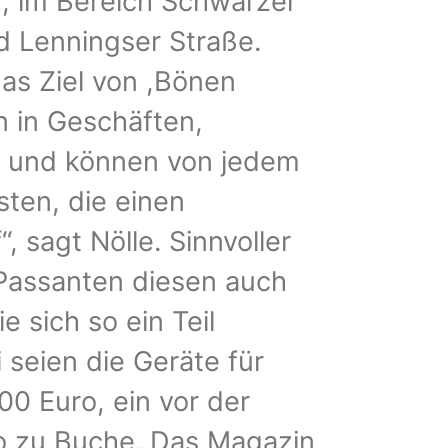
er, im Bereich Schwarzer
 Lenningser Straße.
das Ziel von ,Bönen
en in Geschäften,
nd und können von jedem
sten, die einen
 sagt Nölle. Sinnvoller
 Passanten diesen auch
e sich so ein Teil
 seien die Geräte für
00 Euro, ein vor der
ro zu Buche. Das Magazin