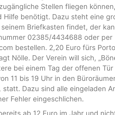
zugängliche Stellen fliegen können,
 Hilfe benötigt. Dazu steht eine g
 seinem Briefkasten findet, der kan
fnummer 02385/4434688 oder per 
.com bestellen. 2,20 Euro fürs Port
agt Nölle. Der Verein will sich, „Bö
tere bei einem Tag der offenen Tür v
von 11 bis 19 Uhr in den Büroräume
statt. Dazu sind alle eingeladen Anm
ner Fehler eingeschlichen.
bereits ab 12 Euro im Jahr und nich