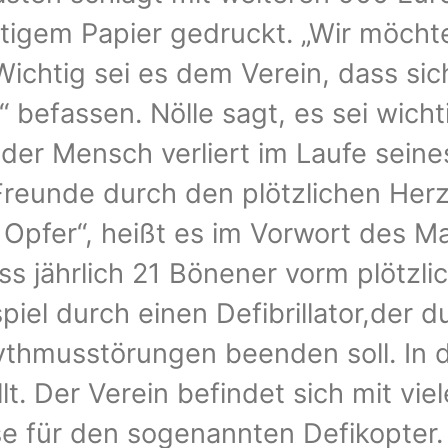
rtigem Papier gedruckt. „Wir möchte
Wichtig sei es dem Verein, dass si
befassen. Nölle sagt, es sei wicht
Jeder Mensch verliert im Laufe sein
eunde durch den plötzlichen Herz
 Opfer“, heißt es im Vorwort des Ma
s jährlich 21 Bönener vorm plötzl
iel durch einen Defibrillator,der 
ythmusstörungen beenden soll. In 
lt. Der Verein befindet sich mit vi
se für den sogenannten Defikopter.