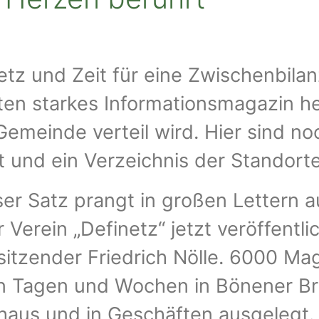
etz und Zeit für eine Zwischenbilanz
en starkes Informationsmagazin her
Gemeinde verteil wird. Hier sind noc
t und ein Verzeichnis der Standor
eser Satz prangt in großen Lettern a
Verein „Definetz“ jetzt veröffentli
rsitzender Friedrich Nölle. 6000 M
 Tagen und Wochen in Bönener Brie
haus und in Geschäften ausgelegt.