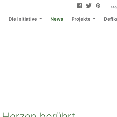
FA
e
Die Initiative
News
Projekte
Defik
e Herzen berührt